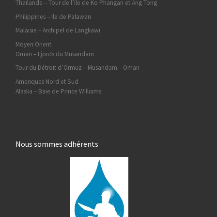
Thaïlande – Tour de l’ile de Ko Phangan et Ang Tong
Philippines – Ile de Palawan
Malaisie – Archipel de Langkawi
Moyen Orient
Oman – Fjords du Musandam
Tour du Détroit d’Ormuz – Musandam – Oman
Ameriques Nord et Sud
Alaska – Baie de Prince Williams
Nous sommes adhérents