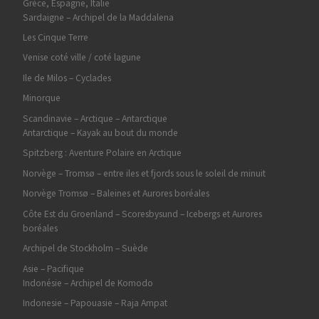
Grèce, Espagne, Italie
Sardaigne – Archipel de la Maddalena
Les Cinque Terre
Venise coté ville / coté lagune
Ile de Milos – Cyclades
Minorque
Scandinavie – Arctique – Antarctique
Antarctique – Kayak au bout du monde
Spitzberg : Aventure Polaire en Arctique
Norvège – Tromsø – entre iles et fjords sous le soleil de minuit
Norvège Tromsø – Baleines et Aurores boréales
Côte Est du Groenland – Scoresbysund – Icebergs et Aurores
boréales
Archipel de Stockholm – Suède
Asie – Pacifique
Indonésie – Archipel de Komodo
Indonesie – Papouasie – Raja Ampat