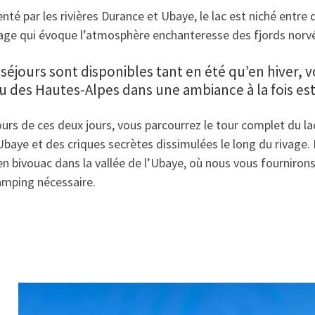
nté par les rivières Durance et Ubaye, le lac est niché ent
age qui évoque l’atmosphère enchanteresse des fjords norv
e pépite mécon
séjours sont disponibles tant en été qu’en hiver,
u des Hautes-Alpes dans une ambiance à la fois est
urs de ces deux jours, vous parcourrez le tour complet du lac,
Ubaye et des criques secrètes dissimulées le long du rivage
en bivouac dans la vallée de l’Ubaye, où nous vous fournirons
amping nécessaire.