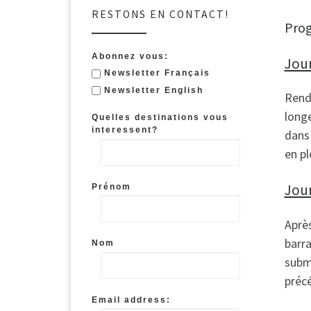
RESTONS EN CONTACT!
Pro
Abonnez vous:
Jour
Newsletter Français
Newsletter English
Rende
longe
Quelles destinations vous
interessent?
dans 
en pl
Jour
Prénom
Après
barra
Nom
subme
précé
Email address: