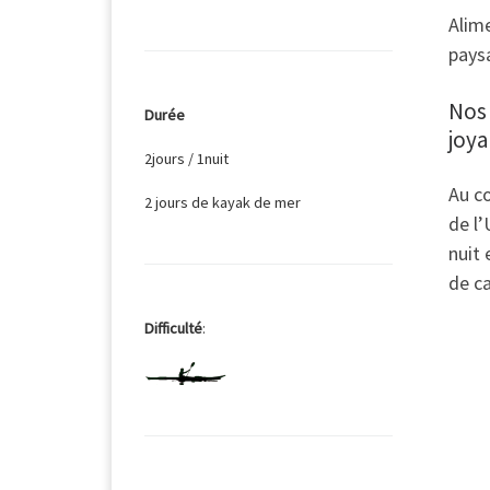
Alime
pays
un
Nos 
Durée
joya
2jours / 1nuit
Au co
2 jours de kayak de mer
de l’
nuit 
de c
Difficulté
: