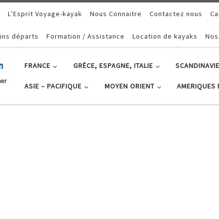
L’Esprit Voyage-kayak
Nous Connaitre
Contactez nous
Ca
ins départs
Formation / Assistance
Location de kayaks
Nos
FRANCE
GRÈCE, ESPAGNE, ITALIE
SCANDINAVIE
ASIE – PACIFIQUE
MOYEN ORIENT
AMERIQUES 
Lac de Serre Po