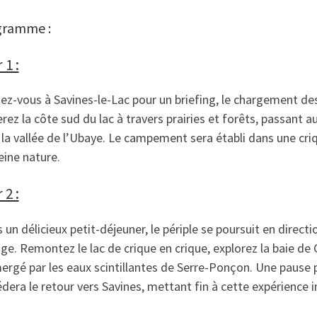
gramme :
 1 :
z-vous à Savines-le-Lac pour un briefing, le chargement des
rez la côte sud du lac à travers prairies et forêts, passant a
la vallée de l’Ubaye. Le campement sera établi dans une cri
eine nature.
 2 :
 un délicieux petit-déjeuner, le périple se poursuit en directi
ge. Remontez le lac de crique en crique, explorez la baie de
rgé par les eaux scintillantes de Serre-Ponçon. Une pause p
dera le retour vers Savines, mettant fin à cette expérience i