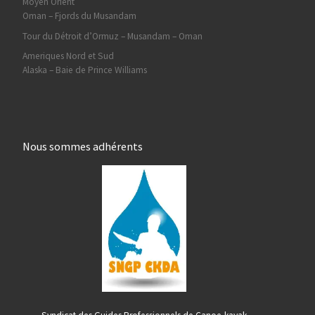
Moyen Orient
Oman – Fjords du Musandam
Tour du Détroit d’Ormuz – Musandam – Oman
Ameriques Nord et Sud
Alaska – Baie de Prince Williams
Nous sommes adhérents