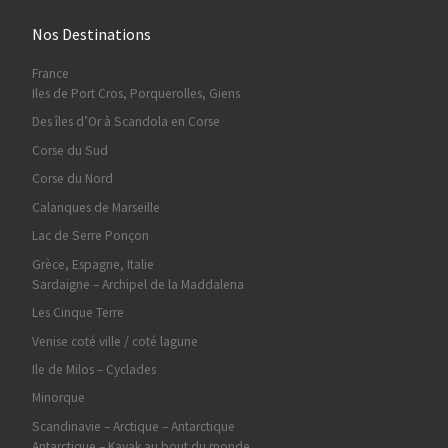
Nos Destinations
France
Iles de Port Cros, Porquerolles, Giens
Des îles d’Or à Scandola en Corse
Corse du Sud
Corse du Nord
Calanques de Marseille
Lac de Serre Ponçon
Grèce, Espagne, Italie
Sardaigne – Archipel de la Maddalena
Les Cinque Terre
Venise coté ville / coté lagune
Ile de Milos – Cyclades
Minorque
Scandinavie – Arctique – Antarctique
Antarctique – Kayak au bout du monde