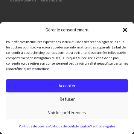
Alaska – Baie de Prince Williams
Gérer le consentement
Nous sommes adhérents
Pour offrir les meilleures expériences, nous utilisons des technologies telles que
les cookies pour stocker et/ou accéder aux informations des appareils. Le fait de
consentir à ces technologies nous permettra de traiter des données telles que le
comportement de navigation ou les ID uniques sur ce site. Le fait de ne pas
consentir ou de retirer son consentement peut avoir un effet négatif sur certaines
caractéristiques et fonctions.
Accepter
Refuser
Syndicat des Guides Professionnels de Canoe-kayak
Voir les préférences
Politique de cookies
Politique de confidentialité
Mentions légales