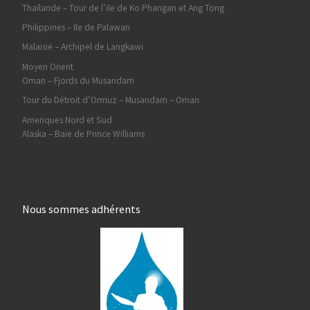
Thaïlande – Tour de l’ile de Ko Phangan et Ang Tong
Philippines – Ile de Palawan
Malaisie – Archipel de Langkawi
Moyen Orient
Oman – Fjords du Musandam
Tour du Détroit d’Ormuz – Musandam – Oman
Ameriques Nord et Sud
Alaska – Baie de Prince Williams
Nous sommes adhérents