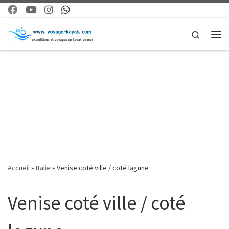
Skip to content
Search
Me
l'ile de Burano
Accueil
»
Italie
»
Venise coté ville / coté lagune
Venise coté ville / coté