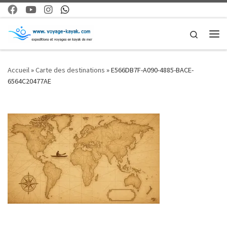
Skip to content
Search
Me
Accueil
»
Carte des destinations
»
E566DB7F-A090-4885-BACE-
6564C20477AE