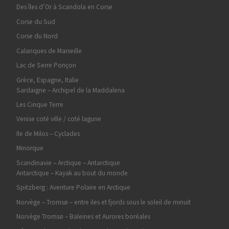
Des îles d’Or à Scandola en Corse
Corse du Sud
Corse du Nord
Calanques de Marseille
Lac de Serre Ponçon
Grèce, Espagne, Italie
Sardaigne – Archipel de la Maddalena
Les Cinque Terre
Venise coté ville / coté lagune
Ile de Milos – Cyclades
Minorque
Scandinavie – Arctique – Antarctique
Antarctique – Kayak au bout du monde
Spitzberg : Aventure Polaire en Arctique
Norvège – Tromsø – entre iles et fjords sous le soleil de minuit
Norvège Tromsø – Baleines et Aurores boréales