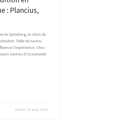
e : Plancius,
u le Spitzberg, le choix du
ination. Taille du navire,
nfluence l’expérience. Chez
usieurs navires d’Oceanwide
Publié
19 août 2025