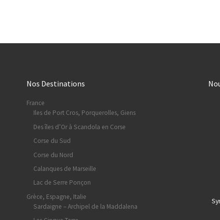
Nos Destinations
No
France
Iles de Port Cros, Porquerolles, Giens
Des îles d’Or à Scandola en Corse
Corse du Sud
Corse du Nord
Calanques de Marseille
Lac de Serre Ponçon
Grèce, Espagne, Italie
Sy
Sardaigne – Archipel de la Maddalena