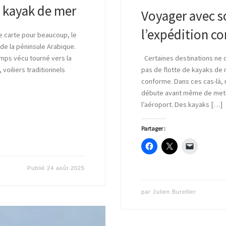
 kayak de mer
Voyager avec s
l’expédition c
une carte pour beaucoup, le
de la péninsule Arabique.
mps vécu tourné vers la
Certaines destinations ne d
 voiliers traditionnels
pas de flotte de kayaks de 
conforme. Dans ces cas-là,
débute avant même de mettr
l’aéroport. Des kayaks […]
Partager :
Publié
24 août 2025
par
Julien Burellier