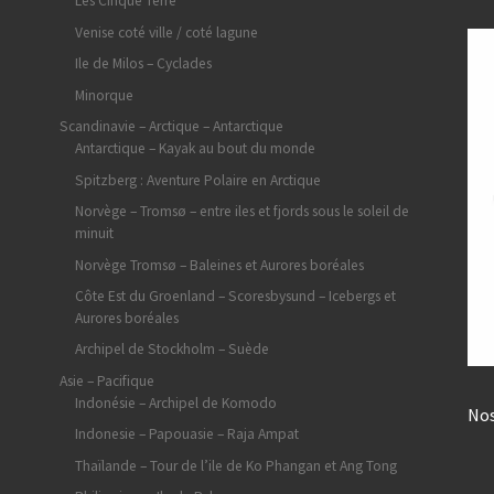
Les Cinque Terre
Venise coté ville / coté lagune
Ile de Milos – Cyclades
Minorque
Scandinavie – Arctique – Antarctique
Antarctique – Kayak au bout du monde
Spitzberg : Aventure Polaire en Arctique
Norvège – Tromsø – entre iles et fjords sous le soleil de
minuit
Norvège Tromsø – Baleines et Aurores boréales
Côte Est du Groenland – Scoresbysund – Icebergs et
Aurores boréales
Archipel de Stockholm – Suède
Asie – Pacifique
Indonésie – Archipel de Komodo
Nos
Indonesie – Papouasie – Raja Ampat
Thaïlande – Tour de l’ile de Ko Phangan et Ang Tong