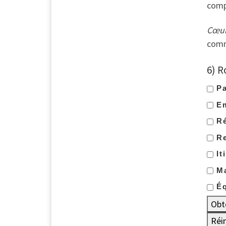
comp
Cœur
comm
6) R
Pa
E
Ré
Re
It
M
Éq
Obt
Réin