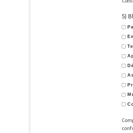
Cœurs
5) B
Pa
Em
Te
Ap
Dé
As
Pr
Mé
C
Comp
confo