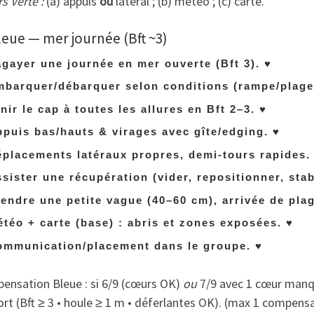
 Verte :
(a) appuis
ou
latéral ; (b) météo ; (c) carte.
leue — mer journée (Bft ~3)
gayer une journée en mer ouverte (Bft 3).
♥
barquer/débarquer selon conditions (rampe/plage,
nir le cap à toutes les allures en Bft 2–3.
♥
puis bas/hauts & virages avec gîte/edging.
♥
placements latéraux propres, demi-tours rapides.
sister une récupération (vider, repositionner, stab
endre une petite vague (40–60 cm), arrivée de plag
téo + carte (base) : abris et zones exposées.
♥
ommunication/placement dans le groupe.
♥
ensation Bleue : si 6/9 (cœurs OK)
ou
7/9 avec 1 cœur manq
rt (Bft ≥ 3 • houle ≥ 1 m • déferlantes OK). (max 1 compensat