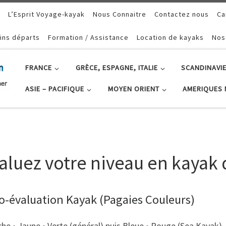
L’Esprit Voyage-kayak
Nous Connaitre
Contactez nous
Ca
ins départs
Formation / Assistance
Location de kayaks
Nos
FRANCE
GRÈCE, ESPAGNE, ITALIE
SCANDINAVIE
ASIE – PACIFIQUE
MOYEN ORIENT
AMERIQUES 
aluez votre niveau en kayak
o-évaluation Kayak (Pagaies Couleurs)
he • Jaune • Verte (général) puis Bleue • Rouge (Sea Kayak). 