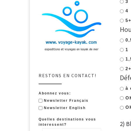
3
4
5
Hou
0,
1
1,
2
RESTONS EN CONTACT!
Déf
à 
Abonnez vous:
OK
Newsletter Français
OK
Newsletter English
Quelles destinations vous
2) B
interessent?