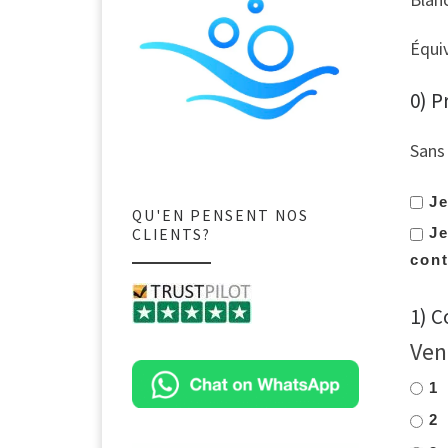
Équi
0) P
Sans 
Je
QU'EN PENSENT NOS
Je
CLIENTS?
cont
1) C
Ven
1
2