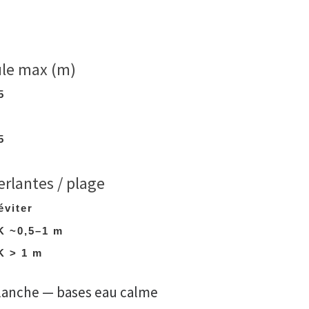
+
le max (m)
5
5
+
erlantes / plage
éviter
 ~0,5–1 m
 > 1 m
lanche — bases eau calme