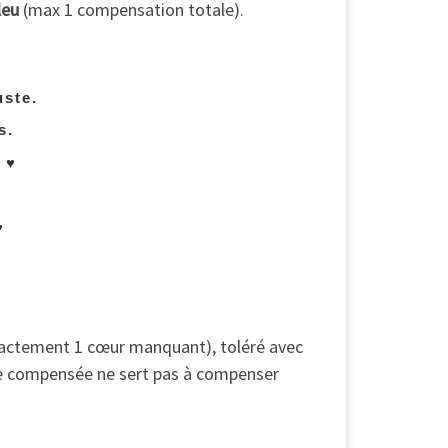
leu
(max 1 compensation totale).
uste.
s.
.
♥
♥
xactement 1 cœur manquant), toléré avec
te compensée ne sert pas à compenser