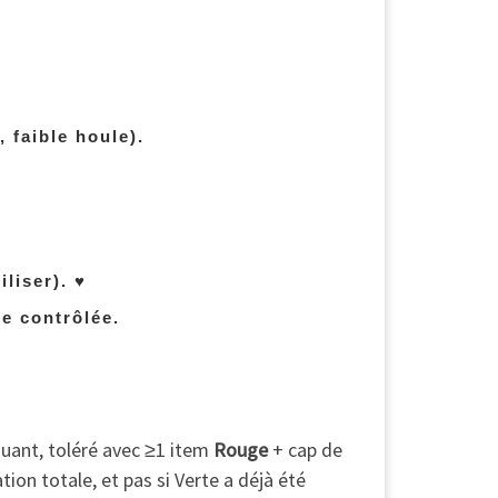
 faible houle).
iliser).
♥
e contrôlée.
uant, toléré avec ≥1 item
Rouge
+ cap de
ion totale, et pas si Verte a déjà été