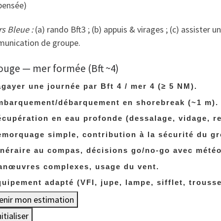
ensée)
s Bleue :
(a) rando Bft3 ; (b) appuis & virages ; (c) assister u
unication de groupe.
ouge — mer formée (Bft ~4)
gayer une journée par Bft 4 / mer 4 (≥ 5 NM).
mbarquement/débarquement en shorebreak (~1 m).
cupération en eau profonde (dessalage, vidage, r
morquage simple, contribution à la sécurité du g
inéraire au compas, décisions go/no-go avec météo
anœuvres complexes, usage du vent.
uipement adapté (VFI, jupe, lampe, sifflet, trouss
enir mon estimation
itialiser