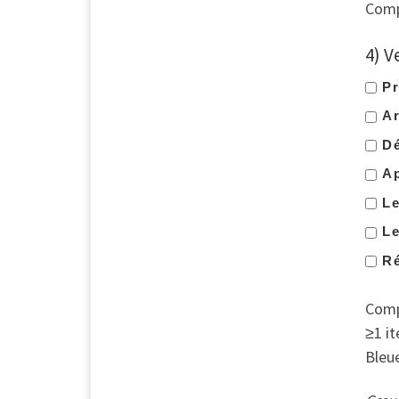
Compe
4) V
Pr
Ar
Dé
Ap
Le
Le
Ré
Compe
≥1 i
Bleu