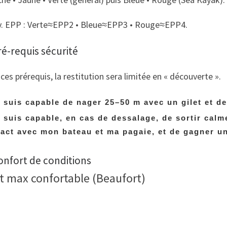
v. EPP : Verte≈EPP2 • Bleue≈EPP3 • Rouge≈EPP4.
ré-requis sécurité
ces prérequis, la restitution sera limitée en « découverte ».
 suis capable de nager 25–50 m avec un gilet et d
 suis capable, en cas de dessalage, de sortir calm
act avec mon bateau et ma pagaie, et de gagner un
onfort de conditions
t max confortable (Beaufort)