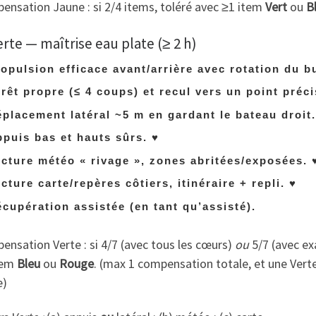
nsation Jaune : si 2/4 items, toléré avec ≥1 item
Vert
ou
B
erte — maîtrise eau plate (≥ 2 h)
opulsion efficace avant/arrière avec rotation du b
rêt propre (≤ 4 coups) et recul vers un point préci
placement latéral ~5 m en gardant le bateau droit
puis bas et hauts sûrs.
♥
cture météo « rivage », zones abritées/exposées.
cture carte/repères côtiers, itinéraire + repli.
♥
cupération assistée (en tant qu’assisté).
nsation Verte : si 4/7 (avec tous les cœurs)
ou
5/7 (avec e
tem
Bleu
ou
Rouge
. (max 1 compensation totale, et une Ver
e)