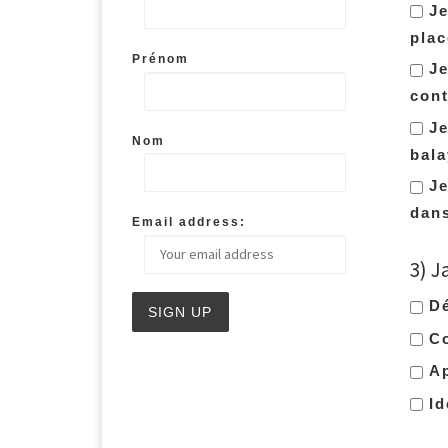
Je
plac
Prénom
Je
cont
Je
Nom
bala
Je
dans
Email address:
3) J
Dé
Co
Ap
Id