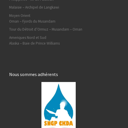
Malaisie – Archipel de Langkawi
Moyen Orient
Oman – Fjords du Musandam
Tour du Détroit d’Ormuz – Musandam – Oman
Ameriques Nord et Sud
Alaska – Baie de Prince Williams
Nous sommes adhérents