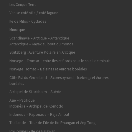
Les Cinque Terre
Venise coté ville / coté lagune
Ile de Milos – Cyclades
Minorque
Scandinavie – Arctique – Antarctique
Antarctique – Kayak au bout du monde
Spitzberg : Aventure Polaire en Arctique
Norvège – Tromsø – entre iles et fjords sous le soleil de minuit
Norvège Tromsø – Baleines et Aurores boréales
Côte Est du Groenland – Scoresbysund – Icebergs et Aurores
boréales
Archipel de Stockholm – Suède
Asie – Pacifique
Indonésie – Archipel de Komodo
Indonesie – Papouasie – Raja Ampat
Thaïlande – Tour de l’ile de Ko Phangan et Ang Tong
Philippines – Ile de Palawan