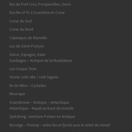
Iles de Port Cros, Porquerolles, Giens
Des îles d’Or à Scandola en Corse
Corse du Sud
Corse du Nord
Calanques de Marseille
Lac de Serre Ponçon
Grèce, Espagne, Italie
Sardaigne – Archipel de la Maddalena
Les Cinque Terre
Venise coté ville / coté lagune
Ile de Milos – Cyclades
Minorque
Scandinavie – Arctique – Antarctique
Antarctique – Kayak au bout du monde
Spitzberg : Aventure Polaire en Arctique
Norvège – Tromsø – entre iles et fjords sous le soleil de minuit