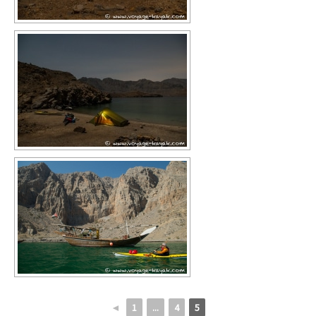
◄
1
...
4
5