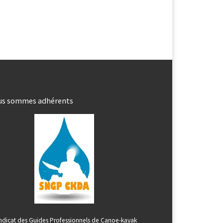
us sommes adhérents
ndicat des Guides Professionnels de Canoe-kayak