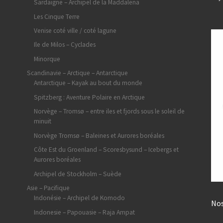
Sardaigne – Archipel de la Maddalena
Les Cinque Terre
Venise coté ville / coté lagune
Ile de Milos – Cyclades
Minorque
Scandinavie – Arctique – Antarctique
Antarctique – Kayak au bout du monde
Spitzberg : Aventure Polaire en Arctique
Norvège – Tromsø – entre iles et fjords sous le soleil de
minuit
Norvège Tromsø – Baleines et Aurores boréales
Côte Est du Groenland – Scoresbysund – Icebergs et
Aurores boréales
Archipel de Stockholm – Suède
Asie – Pacifique
Indonésie – Archipel de Komodo
Nos
Indonesie – Papouasie – Raja Ampat