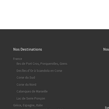
Nos Destinations
No
France
Iles de Port Cros, Porquerolles, Giens
Des îles d’Or à Scandola en Corse
Corse du Sud
Corse du Nord
Calanques de Marseille
Lac de Serre Ponçon
Grèce, Espagne, Italie
Sy