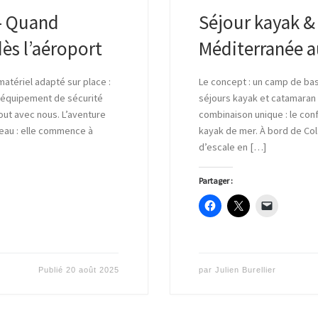
– Quand
Séjour kayak &
ès l’aéroport
Méditerranée 
atériel adapté sur place :
Le concept : un camp de ba
d’équipement de sécurité
séjours kayak et catamaran
ut avec nous. L’aventure
combinaison unique : le confo
eau : elle commence à
kayak de mer. À bord de Co
d’escale en […]
Partager :
Publié
20 août 2025
par
Julien Burellier