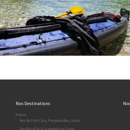
Nos Destinations
No
France
Iles de Port Cros, Porquerolles, Giens
Des îles d’Or à Scandola en Corse