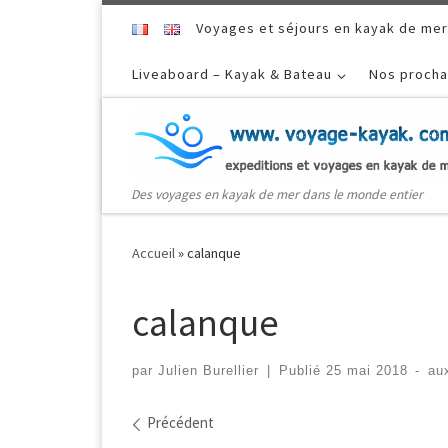
Skip to content
Voyages et séjours en kayak de mer
Liveaboard – Kayak & Bateau
Nos procha
Des voyages en kayak de mer dans le monde entier
Accueil
»
calanque
calanque
par
Julien Burellier
|
Publié
25 mai 2018
-
au
Navigation dans les ima
Précédent