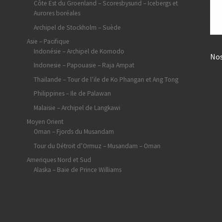
Côte Est du Groenland – Scoresbysund – Icebergs et
Aurores boréales
Archipel de Stockholm – Suède
Asie – Pacifique
Indonésie – Archipel de Komodo
Nos
Indonesie – Papouasie – Raja Ampat
Thaïlande – Tour de l’ile de Ko Phangan et Ang Tong
Philippines – Ile de Palawan
Malaisie – Archipel de Langkawi
Moyen Orient
Oman – Fjords du Musandam
Tour du Détroit d’Ormuz – Musandam – Oman
Ameriques Nord et Sud
Alaska – Baie de Prince Williams