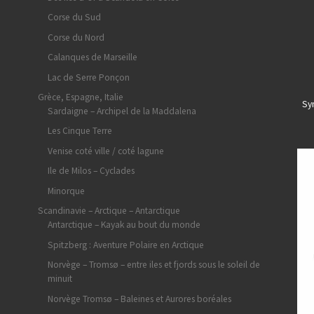
Corse du Sud
Corse du Nord
Calanques de Marseille
Lac de Serre Ponçon
Grèce, Espagne, Italie
Sy
Sardaigne – Archipel de la Maddalena
Les Cinque Terre
Venise coté ville / coté lagune
Ile de Milos – Cyclades
Minorque
Scandinavie – Arctique – Antarctique
Antarctique – Kayak au bout du monde
Spitzberg : Aventure Polaire en Arctique
Norvège – Tromsø – entre iles et fjords sous le soleil de
minuit
Norvège Tromsø – Baleines et Aurores boréales