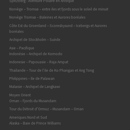
Spitzberg : Aventure Polaire en Arctique
Norvège – Tromsø – entre iles et fjords sous le soleil de minuit
Norvège Tromsø – Baleines et Aurores boréales
Côte Est du Groenland – Scoresbysund – Icebergs et Aurores
boréales
Archipel de Stockholm – Suède
Asie – Pacifique
Indonésie – Archipel de Komodo
Indonesie – Papouasie – Raja Ampat
Thaïlande – Tour de l’ile de Ko Phangan et Ang Tong
Philippines – Ile de Palawan
Malaisie – Archipel de Langkawi
Moyen Orient
Oman – Fjords du Musandam
Tour du Détroit d’Ormuz – Musandam – Oman
Ameriques Nord et Sud
Alaska – Baie de Prince Williams