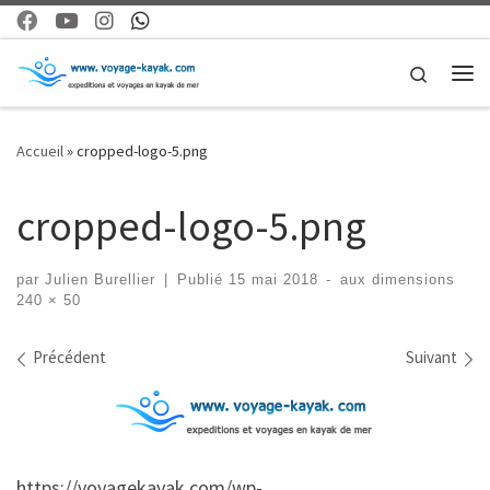
Skip to content
Search
Me
Accueil
»
cropped-logo-5.png
cropped-logo-5.png
par
Julien Burellier
|
Publié
15 mai 2018
-
aux dimensions
240 × 50
Navigation dans les images
Précédent
Suivant
https://voyagekayak.com/wp-