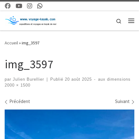
Skip to content
Search
Me
Accueil
»
img_3597
img_3597
par
Julien Burellier
|
Publié
20 août 2025
-
aux dimensions
2000 × 1500
Navigation dans les images
Précédent
Suivant