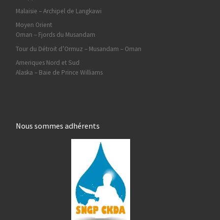
Malaisie – Archipel de Langkawi
Moyen Orient
Oman – Fjords du Musandam
Tour du Détroit d’Ormuz – Musandam – Oman
Ameriques Nord et Sud
Alaska – Baie de Prince Williams
Nous sommes adhérents