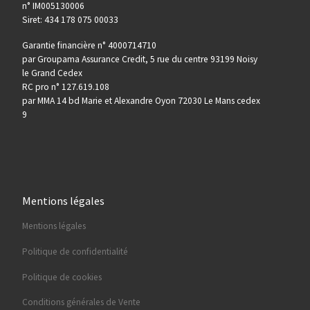
n° IM005130006
Siret: 434 178 075 00033
Garantie financière n° 4000714710
par Groupama Assurance Credit, 5 rue du centre 93199 Noisy
le Grand Cedex
RC pro n° 127.619.108
par MMA 14 bd Marie et Alexandre Oyon 72030 Le Mans cedex
9
Mentions légales
Mentions légales
Politique de confidentialité
Politique de cookies
Conditions générales de Vente