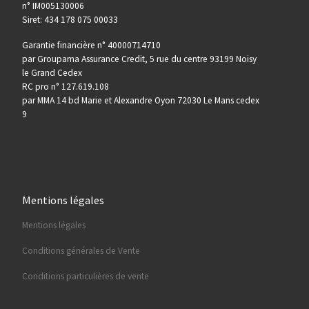
n° IM005130006
Siret: 434 178 075 00033
Garantie financière n° 40000714710
par Groupama Assurance Credit, 5 rue du centre 93199 Noisy
le Grand Cedex
RC pro n° 127.619.108
par MMA 14 bd Marie et Alexandre Oyon 72030 Le Mans cedex
9
Mentions légales
Mentions légales
Conditions générales de Vente
Conditions particulières de vente