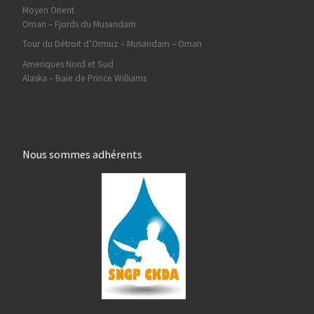
Moyen Orient
Oman – Fjords du Musandam
Tour du Détroit d’Ormuz – Musandam – Oman
Ameriques Nord et Sud
Alaska – Baie de Prince Williams
Nous sommes adhérents