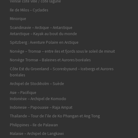
Venise coté ville / coté lagune
Ile de Milos – Cyclades
Minorque
Scandinavie – Arctique – Antarctique
Antarctique – Kayak au bout du monde
Spitzberg : Aventure Polaire en Arctique
Norvège – Tromsø – entre iles et fjords sous le soleil de minuit
Norvège Tromsø – Baleines et Aurores boréales
Côte Est du Groenland – Scoresbysund – Icebergs et Aurores
boréales
Archipel de Stockholm – Suède
Asie – Pacifique
Indonésie – Archipel de Komodo
Indonesie – Papouasie – Raja Ampat
Thaïlande – Tour de l’ile de Ko Phangan et Ang Tong
Philippines – Ile de Palawan
Malaisie – Archipel de Langkawi