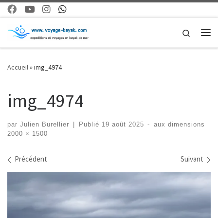
Skip to content
Search
Me
Accueil
»
img_4974
img_4974
par
Julien Burellier
|
Publié
19 août 2025
-
aux dimensions
2000 × 1500
Navigation dans les images
Précédent
Suivant