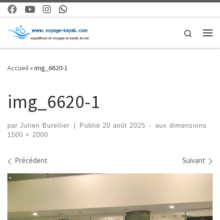
Skip to content
Search
Me
Accueil
»
img_6620-1
img_6620-1
par
Julien Burellier
|
Publié
20 août 2025
-
aux dimensions
1500 × 2000
Navigation dans les images
Précédent
Suivant