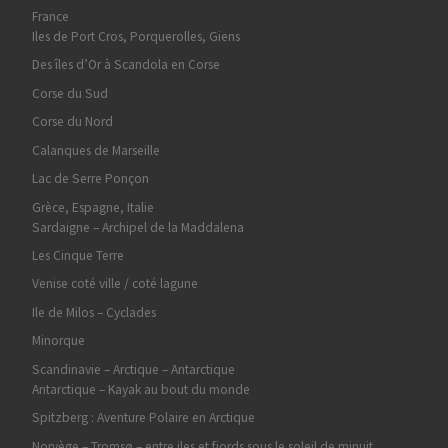
France
Iles de Port Cros, Porquerolles, Giens
Des îles d’Or à Scandola en Corse
Corse du Sud
Corse du Nord
Calanques de Marseille
Lac de Serre Ponçon
Grèce, Espagne, Italie
Sardaigne – Archipel de la Maddalena
Les Cinque Terre
Venise coté ville / coté lagune
Ile de Milos – Cyclades
Minorque
Scandinavie – Arctique – Antarctique
Antarctique – Kayak au bout du monde
Spitzberg : Aventure Polaire en Arctique
Norvège – Tromsø – entre iles et fjords sous le soleil de minuit