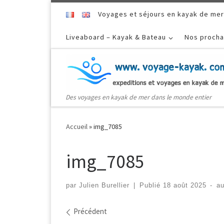
Skip to content
Voyages et séjours en kayak de mer
Liveaboard – Kayak & Bateau
Nos procha
Des voyages en kayak de mer dans le monde entier
Accueil
»
img_7085
img_7085
par
Julien Burellier
|
Publié
18 août 2025
-
a
Navigation dans les ima
Précédent