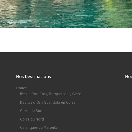
Nos Destinations
No
France
Iles de Port Cros, Porquerolles, Giens
Des îles d’Or à Scandola en Corse
Corse du Sud
Corse du Nord
Calanques de Marseille