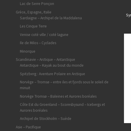
Lac de Serre Ponçon
Grèce, Espagne, Italie
Sy
Sardaigne – Archipel de la Maddalena
Les Cinque Terre
Venise coté ville / coté lagune
Ile de Milos – Cyclades
Minorque
Scandinavie – Arctique – Antarctique
Antarctique – Kayak au bout du monde
Spitzberg : Aventure Polaire en Arctique
Norvège – Tromsø – entre iles et fjords sous le soleil de
minuit
Norvège Tromsø – Baleines et Aurores boréales
Côte Est du Groenland – Scoresbysund – Icebergs et
Aurores boréales
Archipel de Stockholm – Suède
Asie – Pacifique