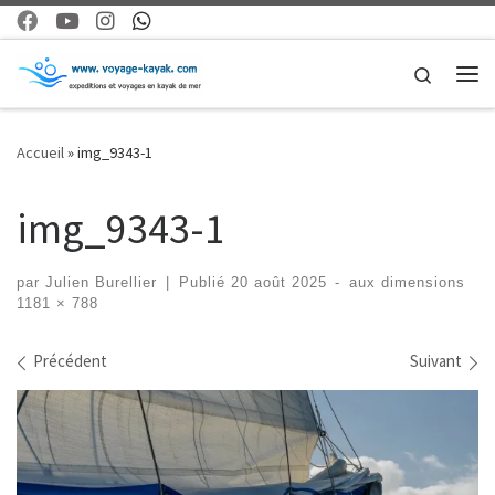
Skip to content
Search
Me
Accueil
»
img_9343-1
img_9343-1
par
Julien Burellier
|
Publié
20 août 2025
-
aux dimensions
1181 × 788
Navigation dans les images
Précédent
Suivant