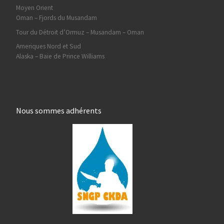
Moyen Orient
Oman – Fjords du Musandam
Tour du Détroit d’Ormuz – Musandam – Oman
Ameriques Nord et Sud
Alaska – Baie de Prince Williams
Nous sommes adhérents