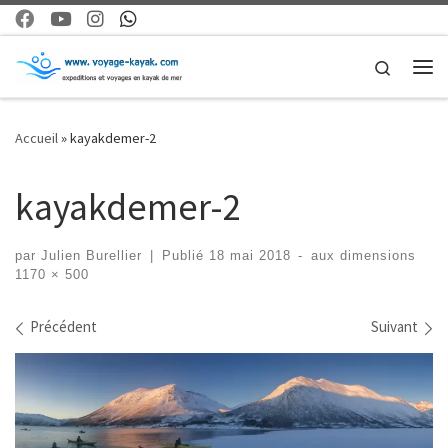
Skip to content
Search
Me
Accueil
»
kayakdemer-2
kayakdemer-2
par
Julien Burellier
|
Publié
18 mai 2018
-
aux dimensions
1170 × 500
Navigation dans les images
Précédent
Suivant