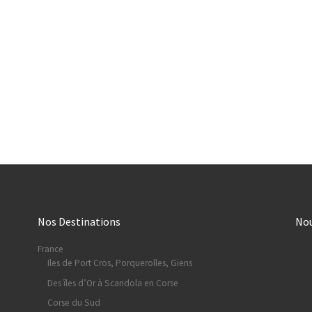
Nos Destinations
No
France
Iles de Port Cros, Porquerolles, Giens
Des îles d’Or à Scandola en Corse
Corse du Sud