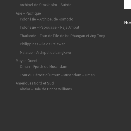
Archipel de Stockholm – Suède
Asie – Pacifique
Indonésie – Archipel de Komodo
Nos
Indonesie – Papouasie – Raja Ampat
Thaïlande – Tour de l’ile de Ko Phangan et Ang Tong
Philippines – Ile de Palawan
Malaisie – Archipel de Langkawi
Moyen Orient
Oman – Fjords du Musandam
Tour du Détroit d’Ormuz – Musandam – Oman
Ameriques Nord et Sud
Alaska – Baie de Prince Williams