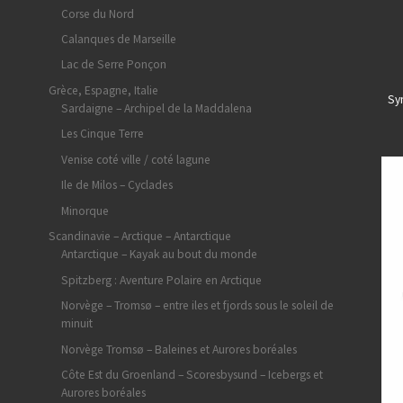
Corse du Nord
Calanques de Marseille
Lac de Serre Ponçon
Grèce, Espagne, Italie
Sy
Sardaigne – Archipel de la Maddalena
Les Cinque Terre
Venise coté ville / coté lagune
Ile de Milos – Cyclades
Minorque
Scandinavie – Arctique – Antarctique
Antarctique – Kayak au bout du monde
Spitzberg : Aventure Polaire en Arctique
Norvège – Tromsø – entre iles et fjords sous le soleil de
minuit
Norvège Tromsø – Baleines et Aurores boréales
Côte Est du Groenland – Scoresbysund – Icebergs et
Aurores boréales