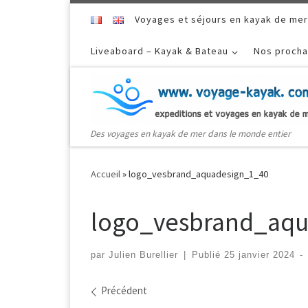
Skip to content
Voyages et séjours en kayak de mer
Liveaboard – Kayak & Bateau
Nos procha
Des voyages en kayak de mer dans le monde entier
Accueil
»
logo_vesbrand_aquadesign_1_40
logo_vesbrand_aq
par
Julien Burellier
|
Publié
25 janvier 2024
-
Navigation dans les ima
Précédent