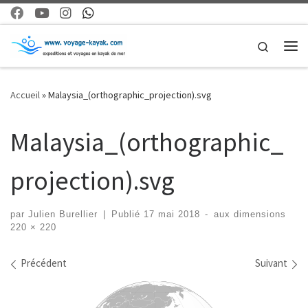
Skip to content
Search
Me
Accueil
»
Malaysia_(orthographic_projection).svg
Malaysia_(orthographic_
projection).svg
par
Julien Burellier
|
Publié
17 mai 2018
-
aux dimensions
220 × 220
Navigation dans les images
Précédent
Suivant