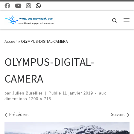
Skip to content
Search
Me
Accueil
»
OLYMPUS-DIGITAL-CAMERA
OLYMPUS-DIGITAL-
CAMERA
par
Julien Burellier
|
Publié
11 janvier 2019
-
aux
dimensions
1200 × 715
Navigation dans les images
Précédent
Suivant