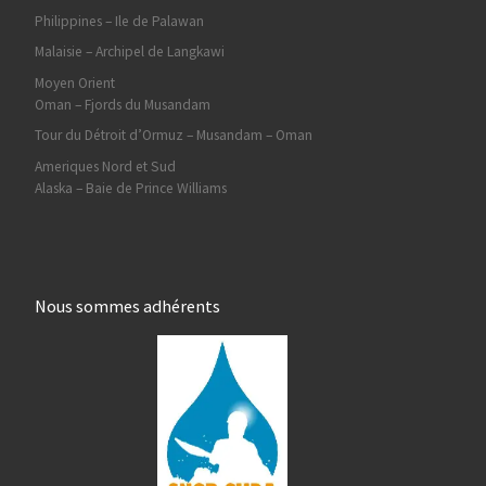
Philippines – Ile de Palawan
Malaisie – Archipel de Langkawi
Moyen Orient
Oman – Fjords du Musandam
Tour du Détroit d’Ormuz – Musandam – Oman
Ameriques Nord et Sud
Alaska – Baie de Prince Williams
Nous sommes adhérents