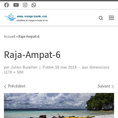
Skip to content
Search
Me
Accueil
»
Raja-Ampat-6
Raja-Ampat-6
par
Julien Burellier
|
Publié
18 mai 2018
-
aux dimensions
1170 × 500
Navigation dans les images
Précédent
Suivant