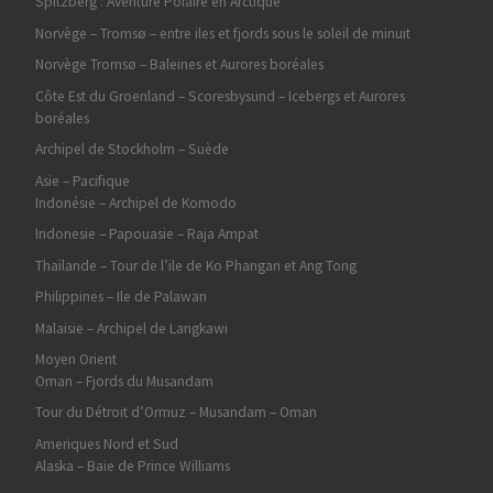
Spitzberg : Aventure Polaire en Arctique
Norvège – Tromsø – entre iles et fjords sous le soleil de minuit
Norvège Tromsø – Baleines et Aurores boréales
Côte Est du Groenland – Scoresbysund – Icebergs et Aurores
boréales
Archipel de Stockholm – Suède
Asie – Pacifique
Indonésie – Archipel de Komodo
Indonesie – Papouasie – Raja Ampat
Thaïlande – Tour de l’ile de Ko Phangan et Ang Tong
Philippines – Ile de Palawan
Malaisie – Archipel de Langkawi
Moyen Orient
Oman – Fjords du Musandam
Tour du Détroit d’Ormuz – Musandam – Oman
Ameriques Nord et Sud
Alaska – Baie de Prince Williams