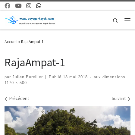
Skip to content
Search
Me
Accueil
»
RajaAmpat-1
RajaAmpat-1
par
Julien Burellier
|
Publié
18 mai 2018
-
aux dimensions
1170 × 500
Navigation dans les images
Précédent
Suivant