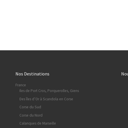
Nos Destinations
No
France
Iles de Port Cros, Porquerolles, Giens
Des îles d’Or à Scandola en Corse
Corse du Sud
Corse du Nord
Calanques de Marseille