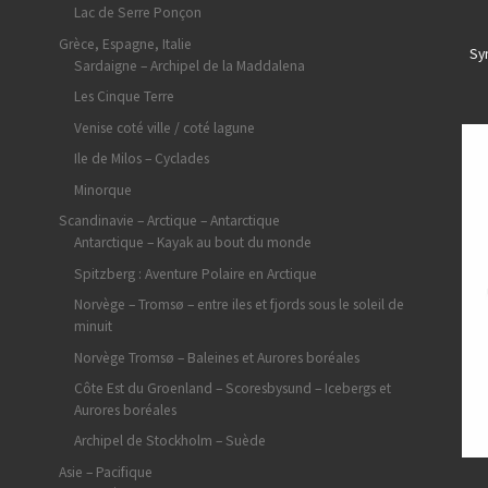
Lac de Serre Ponçon
Grèce, Espagne, Italie
Sy
Sardaigne – Archipel de la Maddalena
Les Cinque Terre
Venise coté ville / coté lagune
Ile de Milos – Cyclades
Minorque
Scandinavie – Arctique – Antarctique
Antarctique – Kayak au bout du monde
Spitzberg : Aventure Polaire en Arctique
Norvège – Tromsø – entre iles et fjords sous le soleil de
minuit
Norvège Tromsø – Baleines et Aurores boréales
Côte Est du Groenland – Scoresbysund – Icebergs et
Aurores boréales
Archipel de Stockholm – Suède
Asie – Pacifique