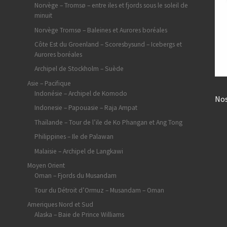
Norvège – Tromsø – entre iles et fjords sous le soleil de
minuit
Norvège Tromsø – Baleines et Aurores boréales
Côte Est du Groenland – Scoresbysund – Icebergs et
Aurores boréales
Archipel de Stockholm – Suède
Asie – Pacifique
Indonésie – Archipel de Komodo
Nos
Indonesie – Papouasie – Raja Ampat
Thaïlande – Tour de l’ile de Ko Phangan et Ang Tong
Philippines – Ile de Palawan
Malaisie – Archipel de Langkawi
Moyen Orient
Oman – Fjords du Musandam
Tour du Détroit d’Ormuz – Musandam – Oman
Ameriques Nord et Sud
Alaska – Baie de Prince Williams