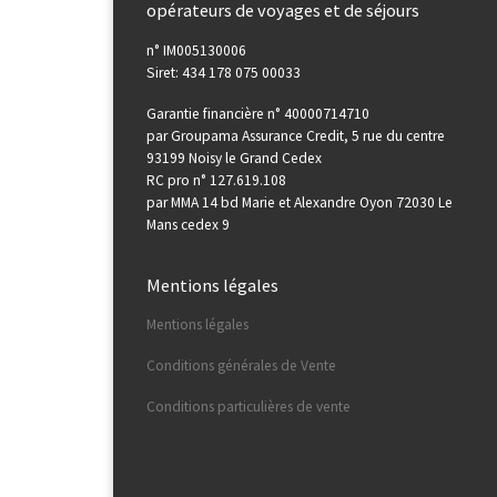
opérateurs de voyages et de séjours
n° IM005130006
Siret: 434 178 075 00033
Garantie financière n° 40000714710
par Groupama Assurance Credit, 5 rue du centre
93199 Noisy le Grand Cedex
RC pro n° 127.619.108
par MMA 14 bd Marie et Alexandre Oyon 72030 Le
Mans cedex 9
Mentions légales
Mentions légales
Conditions générales de Vente
Conditions particulières de vente