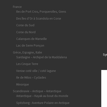
France
Iles de Port Cros, Porquerolles, Giens
Des îles d’Or à Scandola en Corse
Corse du Sud
Corse du Nord
Calanques de Marseille
Lac de Serre Ponçon
Grèce, Espagne, Italie
Sy
Sardaigne – Archipel de la Maddalena
Les Cinque Terre
Venise coté ville / coté lagune
Ile de Milos – Cyclades
Minorque
Scandinavie – Arctique – Antarctique
Antarctique – Kayak au bout du monde
Spitzberg : Aventure Polaire en Arctique