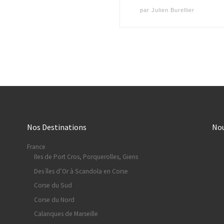
par
Julien Burellier
Nos Destinations
No
France
Iles de Port Cros, Porquerolles, Giens
Des îles d’Or à Scandola en Corse
Corse du Sud
Corse du Nord
Calanques de Marseille