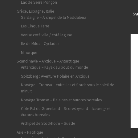
Lac de Serre Ponçon
Grèce, Espagne, Italie
Sy
Sardaigne – Archipel de la Maddalena
Les Cinque Terre
Venise coté ville / coté lagune
Ile de Milos – Cyclades
Minorque
Scandinavie – Arctique – Antarctique
Antarctique – Kayak au bout du monde
Spitzberg : Aventure Polaire en Arctique
Norvège – Tromsø – entre iles et fjords sous le soleil de
minuit
Norvège Tromsø – Baleines et Aurores boréales
Côte Est du Groenland – Scoresbysund – Icebergs et
Aurores boréales
Archipel de Stockholm – Suède
Asie – Pacifique