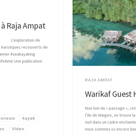
y à Raja Ampat
m L’exploration de
s karstiques recouverts de
demer #seakayaking
ifetime Une publication
RAJA AMPAT
Warikaf Guest 
Non loin du « passage », cet
l’ile de Waigeo, se trouve 
donesie
kayak
nuit dans un cadre enchanteu
es
Video
nous sommes ici encore ber