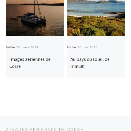
Publié
26 mars 2019
Publié
28 mai 2018
Pu
Images aeriennes de
Au pays du soleil de
Corse
minuit
Parcourir les articles
Article précédent
IMAGES AERIENNES DE CORSE