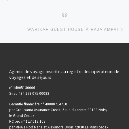
RETOUR À LA LISTE DES
Ar
WARIKAF GUEST HOUSE À RAJA AMPAT
Agence de voyage inscrite au registre des opérateurs de
voyages et de séjours
n° IM005130006
Siret: 434 178 075 00033
Garantie financière n° 40000714710
par Groupama Assurance Credit, 5 rue du centre 93199 Noisy
le Grand Cedex
RC pro n° 127.619.108
par MMA 14 bd Marie et Alexandre Oyon 72030 Le Mans cedex